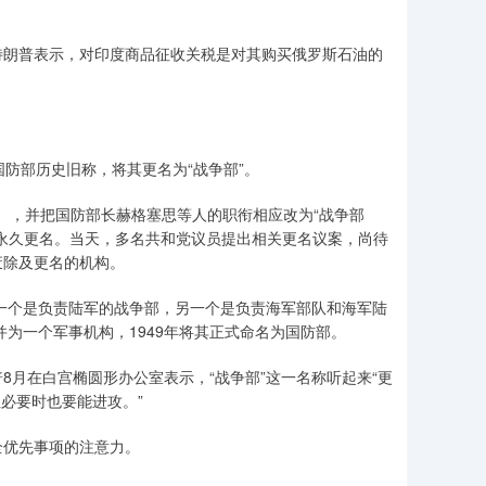
朗普表示，对印度商品征收关税是对其购买俄罗斯石油的
防部历史旧称，将其更名为“战争部”。
），并把国防部长赫格塞思等人的职衔相应改为“战争部
永久更名。当天，多名共和党议员提出相关更名议案，尚待
废除及更名的机构。
一个是负责陆军的战争部，另一个是负责海军部队和海军陆
并为一个军事机构，1949年将其正式命名为国防部。
月在白宫椭圆形办公室表示，“战争部”这一名称听起来“更
但必要时也要能进攻。”
优先事项的注意力。