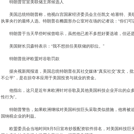
特朗普官宣美联储主席候选人
美国总统特朗普称，他视白宫国家经济委员会主任凯文·哈塞特、美联
执掌央行的最终人选。特朗普在椭圆形办公室对在场的记者说：“你们可
特朗普于当天早些时候曾暗示，虽然他已差不多想好要选谁，但还是
美国财长贝森特表示：“我不想担任美联储的职位。”
特朗普批评欧盟对谷歌罚款
据央视新闻报道，美国总统特朗普在其社交媒体“真实社交”发文，批评
不公平”，是在掠夺本应用于美国投资与就业的资金。
他指出，这只是近年来欧洲针对谷歌及其他美国科技企业开出的众多罚
性行为”。
特朗普警告，如果欧洲继续对美国科技巨头采取类似措施，他将被迫启动
国纳税企业的利益。
欧盟委员会当地时间9月5日宣布炒股配资软件排名，对美国科技巨头谷