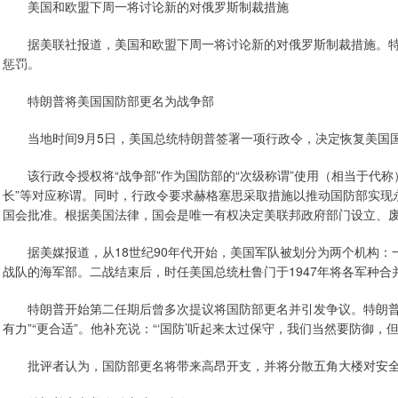
美国和欧盟下周一将讨论新的对俄罗斯制裁措施
据美联社报道，美国和欧盟下周一将讨论新的对俄罗斯制裁措施。特
惩罚。
特朗普将美国国防部更名为战争部
当地时间9月5日，美国总统特朗普签署一项行政令，决定恢复美国国
该行政令授权将“战争部”作为国防部的“次级称谓”使用（相当于代称
长”等对应称谓。同时，行政令要求赫格塞思采取措施以推动国防部实现
国会批准。根据美国法律，国会是唯一有权决定美联邦政府部门设立、
据美媒报道，从18世纪90年代开始，美国军队被划分为两个机构：
战队的海军部。二战结束后，时任美国总统杜鲁门于1947年将各军种合
特朗普开始第二任期后曾多次提议将国防部更名并引发争议。特朗普8
有力”“更合适”。他补充说：“‘国防’听起来太过保守，我们当然要防御，
批评者认为，国防部更名将带来高昂开支，并将分散五角大楼对安全