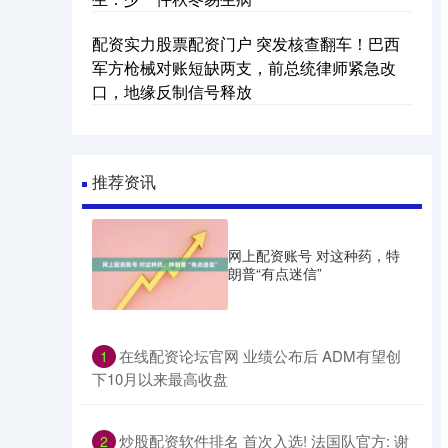
配资实力股票配资门户 突发核查翻车！巴西
军方枪械对账短缺两支，前总统律师紧急改
口，地缘反制信号释放
推荐资讯
网上配资账号 对这种药，特
朗普“有点迷信”
​在线配资论坛官网 业绩公布后 ADM有望创
1
下10月以来最高收盘
​炒股配资软件排名 首次入选! 法国队官方: 谢
2