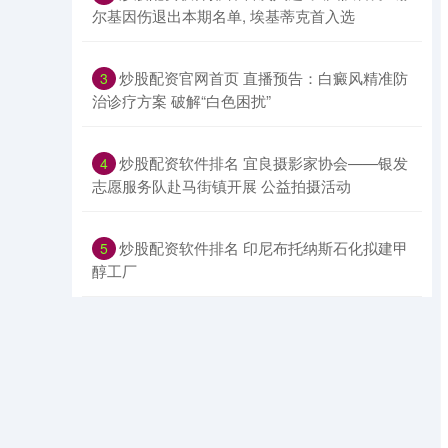
尔基因伤退出本期名单, 埃基蒂克首入选
​炒股配资官网首页 直播预告：白癜风精准防
3
治诊疗方案 破解“白色困扰”
​炒股配资软件排名 宜良摄影家协会——银发
4
志愿服务队赴马街镇开展 公益拍摄活动
​炒股配资软件排名 印尼布托纳斯石化拟建甲
5
醇工厂